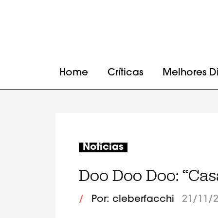
Home
Críticas
Melhores D
Notícias
Doo Doo Doo: “Ca
/
Por: cleberfacchi
21/11/