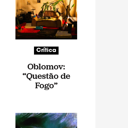
Crítica
Oblomov:
“Questão de
Fogo”