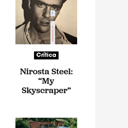
Crítica
Nirosta Steel:
“My
Skyscraper”