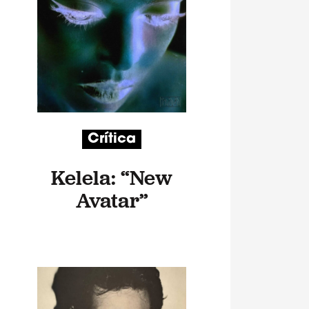
Crítica
Kelela: “New
Avatar”