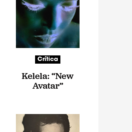
Crítica
Kelela: “New
Avatar”