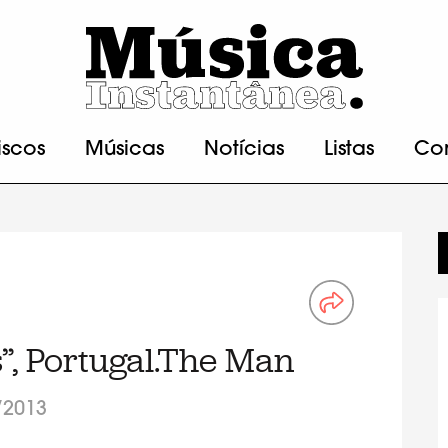
iscos
Músicas
Notícias
Listas
Co
s”, Portugal.The Man
/2013