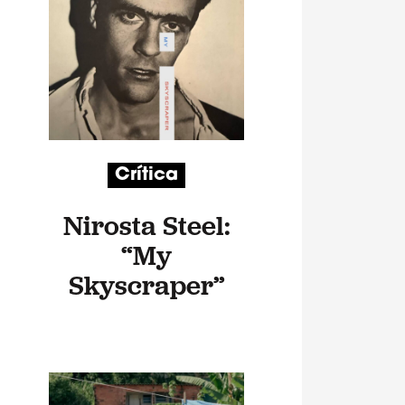
Crítica
Nirosta Steel:
“My
Skyscraper”