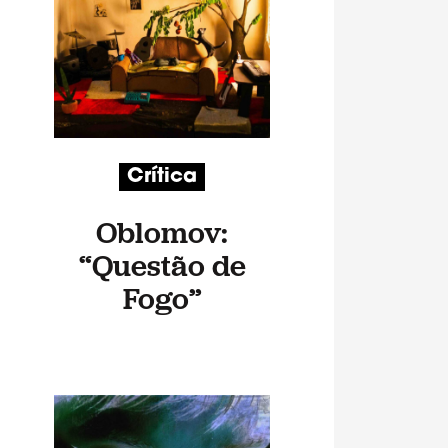
Crítica
Oblomov:
“Questão de
Fogo”