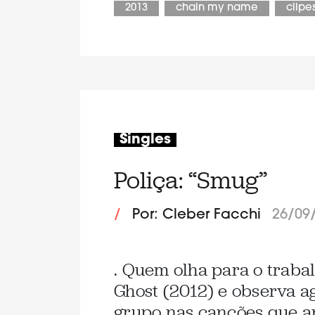
2013
chain my name
clipe
Singles
Poliça: “Smug”
/
Por: Cleber Facchi
26/09
. Quem olha para o traba
Ghost (2012) e observa a
grupo nas canções que a