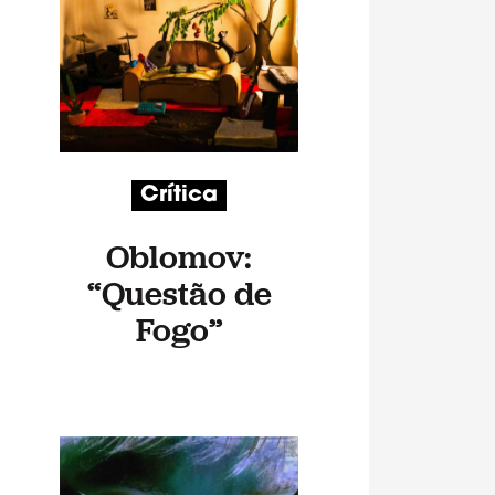
Crítica
Oblomov:
“Questão de
Fogo”