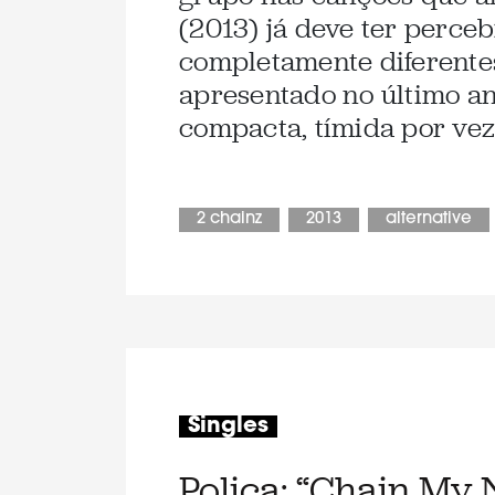
(2013) já deve ter perce
completamente diferente
apresentado no último a
compacta, tímida por veze
2 chainz
2013
alternative
Singles
Poliça: “Chain My