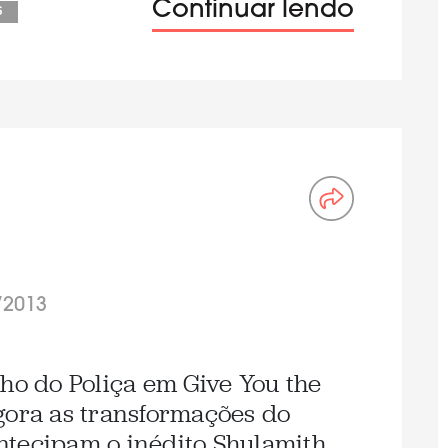
Continuar lendo
s
/2013
lho do Poliça em Give You the
gora as transformações do
ntecipam o inédito Shulamith