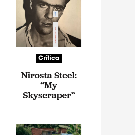
Crítica
Nirosta Steel:
“My
Skyscraper”