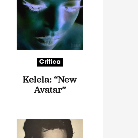
Crítica
Kelela: “New
Avatar”