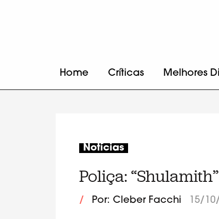
Home
Críticas
Melhores D
Notícias
Poliça: “Shulamith”
/
Por: Cleber Facchi
15/10