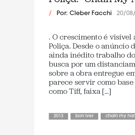
/
Por: Cleber Facchi
20/08
. O crescimento é visíve
Poliça. Desde o anúncio 
ainda inédito trabalho d
busca por um distancia
sobre a obra entregue em
parece servir como base 
como Tiff, faixa […]
2013
bon iver
chain my n