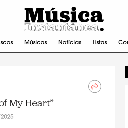
iscos
Músicas
Notícias
Listas
Co
t of My Heart”
/2025