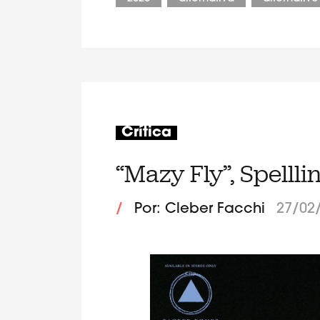
Crítica
“Mazy Fly”, Spellli
/
Por: Cleber Facchi
27/02