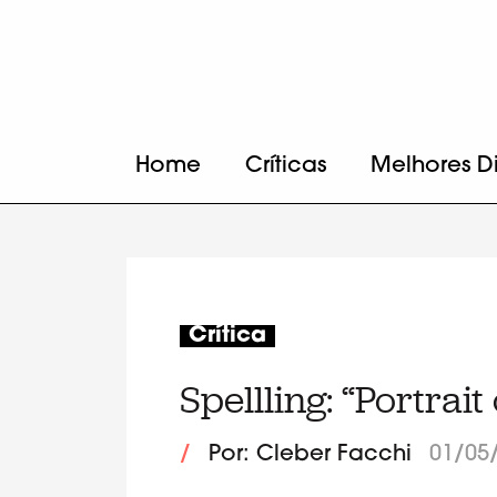
Home
Críticas
Melhores D
Crítica
Spellling: “Portrai
/
Por: Cleber Facchi
01/05