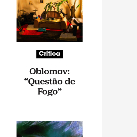
Crítica
Oblomov:
“Questão de
Fogo”