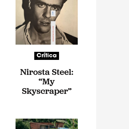
Crítica
Nirosta Steel:
“My
Skyscraper”