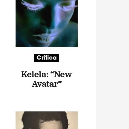
Crítica
Kelela: “New
Avatar”