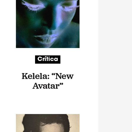
Crítica
Kelela: “New
Avatar”