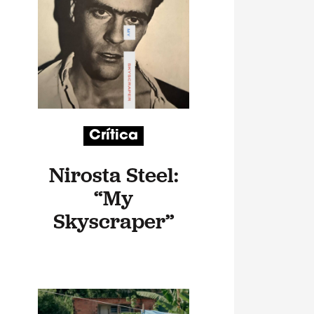
Crítica
Nirosta Steel:
“My
Skyscraper”