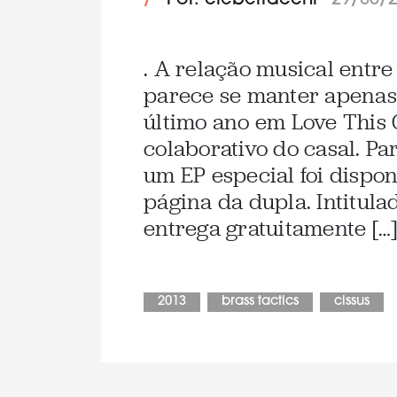
/
Por: cleberfacchi
29/05/
. A relação musical entre
parece se manter apenas
último ano em Love This G
colaborativo do casal. Pa
um EP especial foi dispo
página da dupla. Intitulad
entrega gratuitamente […
2013
brass tactics
cissus