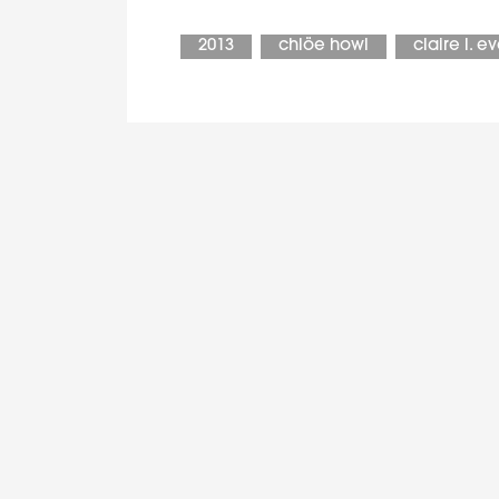
2013
chlöe howl
claire l. e