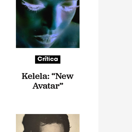
Crítica
Kelela: “New
Avatar”