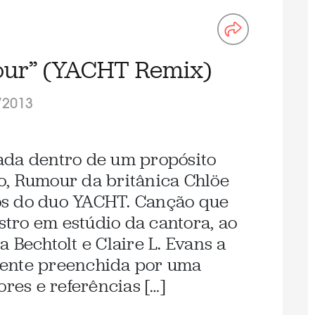
our” (YACHT Remix)
/2013
ada dentro de um propósito
o, Rumour da britânica Chlöe
os do duo YACHT. Canção que
istro em estúdio da cantora, ao
 Bechtolt e Claire L. Evans a
mente preenchida por uma
ores e referências […]