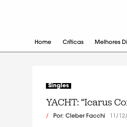
Home
Críticas
Melhores D
Singles
YACHT: “Icarus C
/
Por: Cleber Facchi
11/12