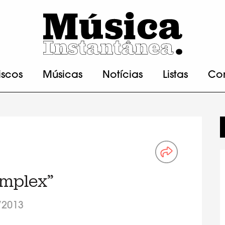
iscos
Músicas
Notícias
Listas
Co
omplex”
/2013