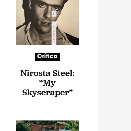
Crítica
Nirosta Steel:
“My
Skyscraper”