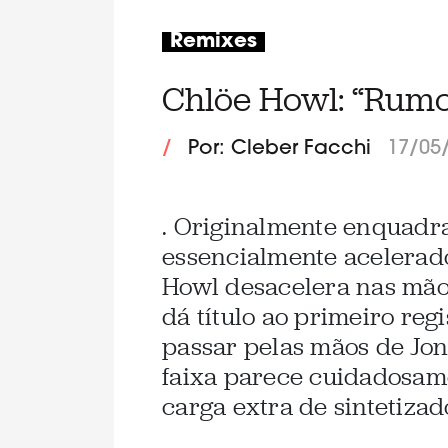
Remixes
Chlöe Howl: “Rum
/
Por: Cleber Facchi
17/05
. Originalmente enquadr
essencialmente acelerad
Howl desacelera nas mã
dá título ao primeiro reg
passar pelas mãos de Jona
faixa parece cuidadosa
carga extra de sintetizad