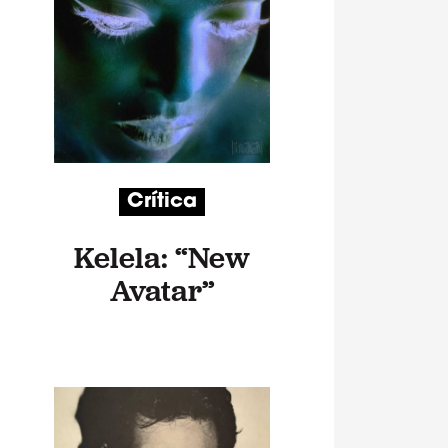
Crítica
Kelela: “New
Avatar”