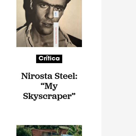
Crítica
Nirosta Steel:
“My
Skyscraper”