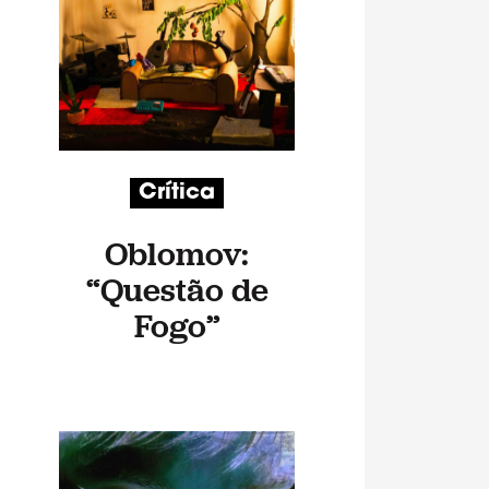
Crítica
Oblomov:
“Questão de
Fogo”