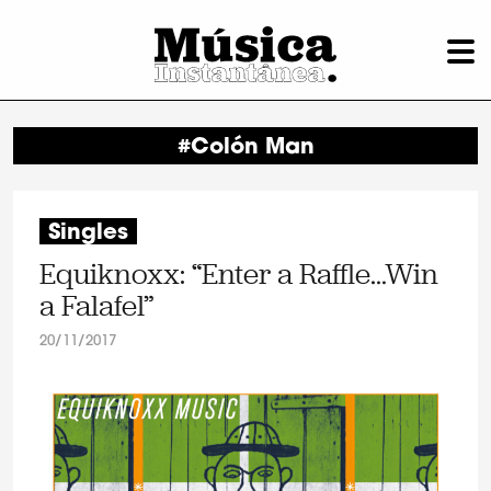
#Colón Man
Singles
Equiknoxx: “Enter a Raffle…Win
a Falafel”
20/11/2017