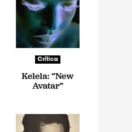
Crítica
Kelela: “New
Avatar”