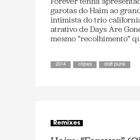
Forever tenha apresentad
garotas do Haim ao grand
intimista do trio califor
atrativo de Days Are Gone
mesmo “recolhimento” que 
2014
clipes
daft punk
Remixes