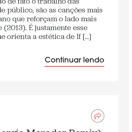
o de fato o trabalho das
e público, são as canções mais
niano que reforçam o lado mais
 (2013). É justamente esse
orienta a estética de If […]
Continuar lendo