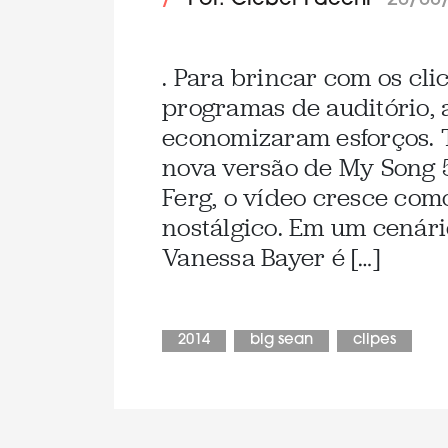
/
Por: Cleber Facchi
20/08
. Para brincar com os cli
programas de auditório, 
economizaram esforços. 
nova versão de My Song 
Ferg, o vídeo cresce co
nostálgico. Em um cenár
Vanessa Bayer é […]
2014
big sean
clipes