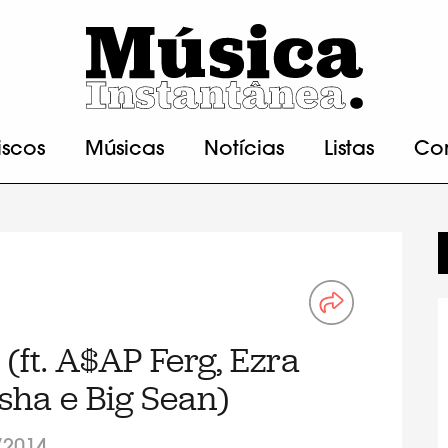
iscos
Músicas
Notícias
Listas
Co
(ft. A$AP Ferg, Ezra
sha e Big Sean)