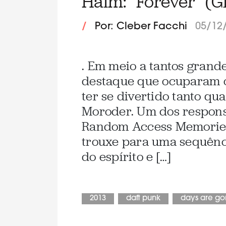
Haim: “Forever” (
/
Por: Cleber Facchi
05/12
. Em meio a tantos grand
destaque que ocuparam 
ter se divertido tanto qu
Moroder. Um dos respons
Random Access Memories,
trouxe para uma sequênc
do espírito e […]
2013
daft punk
days are g