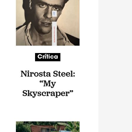
Crítica
Nirosta Steel:
“My
Skyscraper”