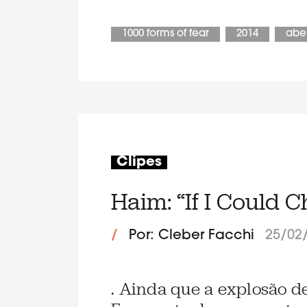
1000 forms of fear
2014
abel
Clipes
Haim: “If I Could 
/
Por: Cleber Facchi
25/02
. Ainda que a explosão de