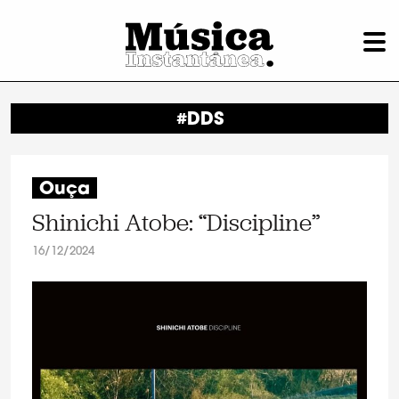
#DDS
Ouça
Shinichi Atobe: “Discipline”
16/12/2024