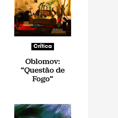
Crítica
Oblomov:
“Questão de
Fogo”