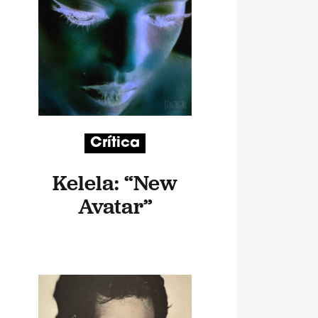
Crítica
Kelela: “New
Avatar”