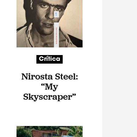
Crítica
Nirosta Steel:
“My
Skyscraper”