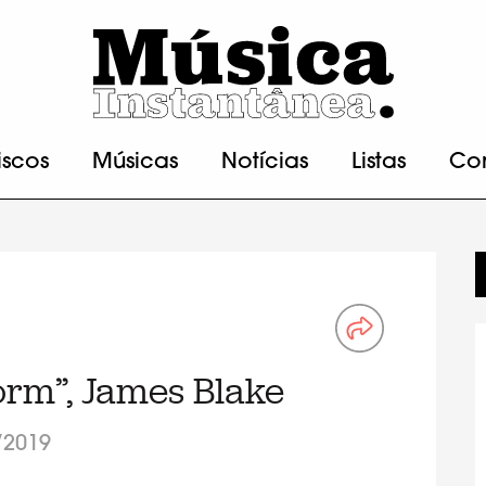
iscos
Músicas
Notícias
Listas
Co
orm”, James Blake
/2019