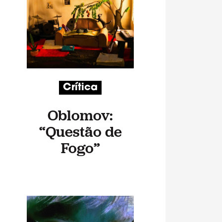
Crítica
Oblomov:
“Questão de
Fogo”