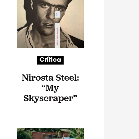
Crítica
Nirosta Steel:
“My
Skyscraper”