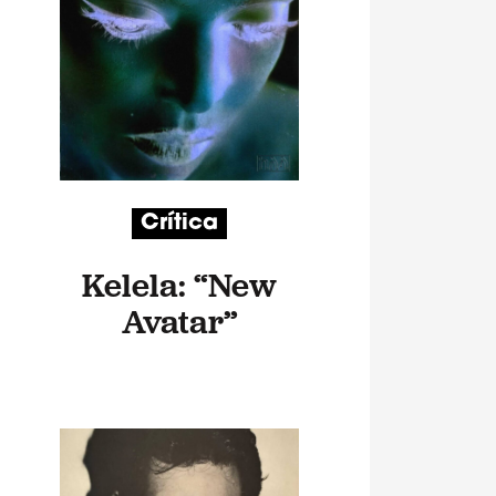
Crítica
Kelela: “New
Avatar”