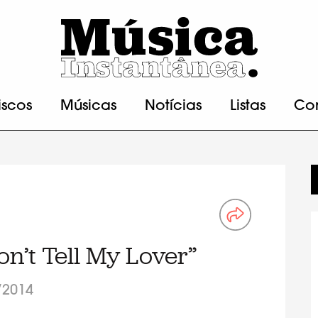
iscos
Músicas
Notícias
Listas
Co
on’t Tell My Lover”
/2014