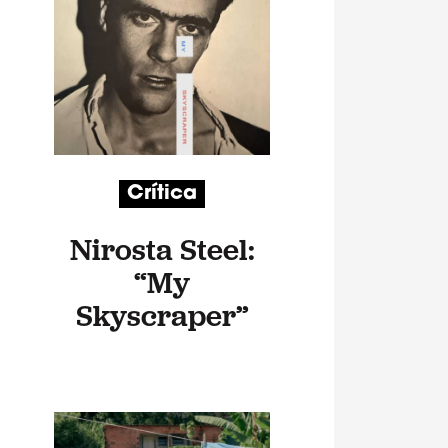
Crítica
Nirosta Steel:
“My
Skyscraper”