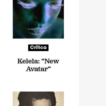
Crítica
Kelela: “New
Avatar”