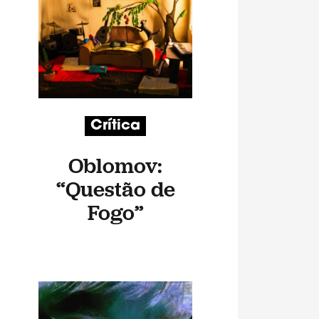
Crítica
Oblomov:
“Questão de
Fogo”