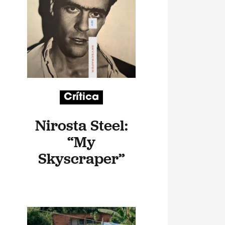
Crítica
Nirosta Steel:
“My
Skyscraper”