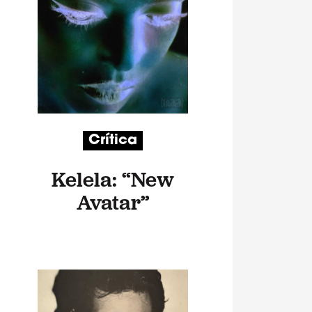
Crítica
Kelela: “New
Avatar”