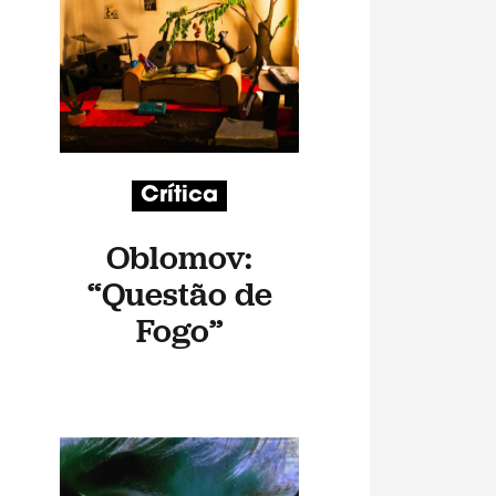
Crítica
Oblomov:
“Questão de
Fogo”