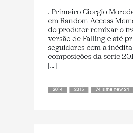
. Primeiro Giorgio Morode
em Random Access Memorie
do produtor remixar o t
versão de Falling e até 
seguidores com a inédita
composições da série 20
[…]
2014
2015
74 is the new 24