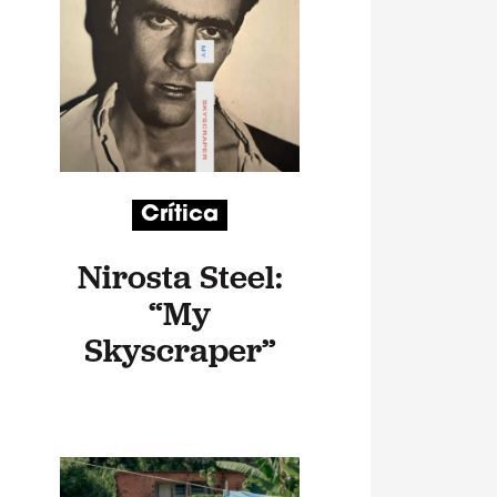
Crítica
Nirosta Steel:
“My
Skyscraper”