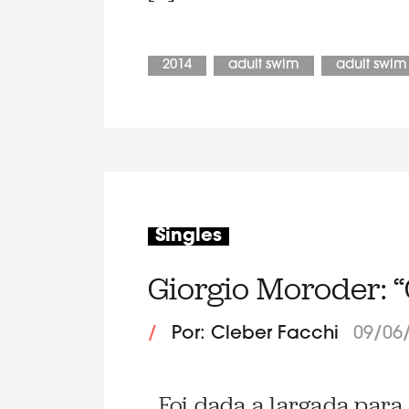
2014
adult swim
adult swim
Singles
Giorgio Moroder: “
/
Por: Cleber Facchi
09/06
. Foi dada a largada par