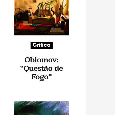
Crítica
Oblomov:
“Questão de
Fogo”