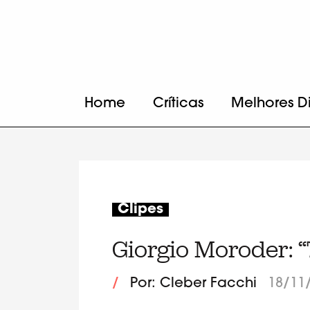
Home
Críticas
Melhores D
Clipes
Giorgio Moroder: “
/
Por: Cleber Facchi
18/11