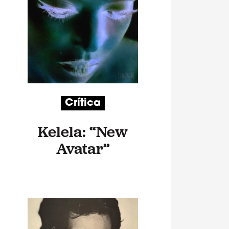
Crítica
Kelela: “New
Avatar”