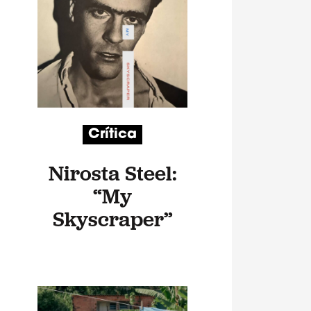
Crítica
Nirosta Steel:
“My
Skyscraper”