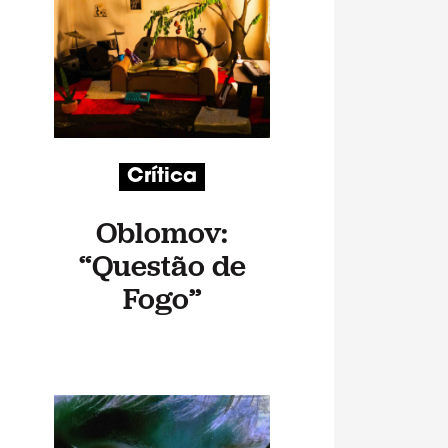
Crítica
Oblomov:
“Questão de
Fogo”