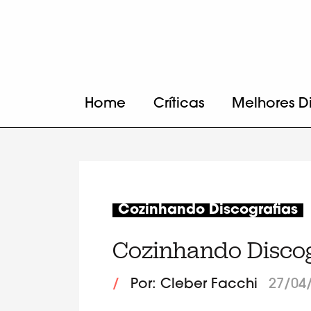
Home
Críticas
Melhores D
Cozinhando Discografias
Cozinhando Discog
/
Por: Cleber Facchi
27/04