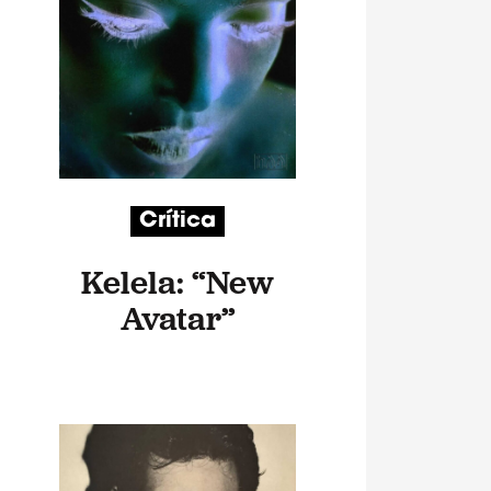
Crítica
Kelela: “New
Avatar”