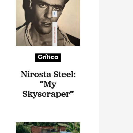
Crítica
Nirosta Steel:
“My
Skyscraper”