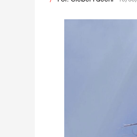
/
Por: Cleber Facchi
18/06