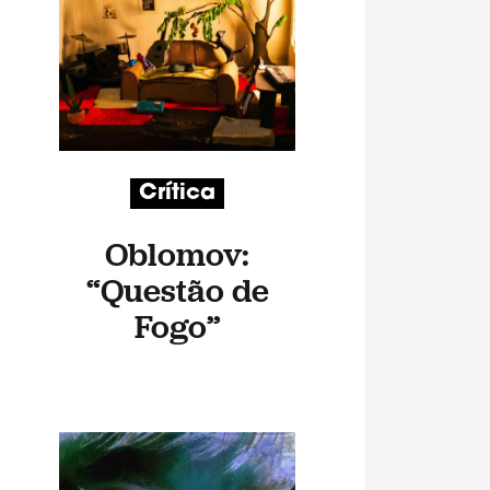
Crítica
Oblomov:
“Questão de
Fogo”