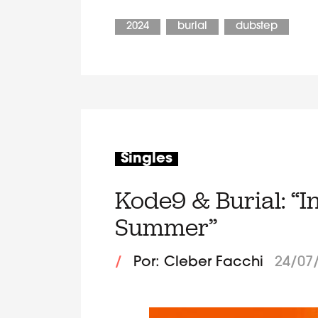
2024
burial
dubstep
Singles
Kode9 & Burial: “
Summer”
/
Por: Cleber Facchi
24/07