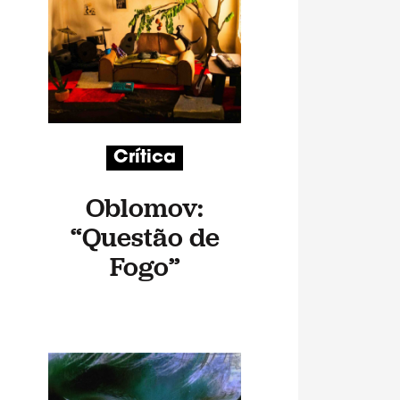
Crítica
Oblomov:
“Questão de
Fogo”