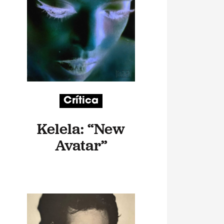
Crítica
Kelela: “New
Avatar”