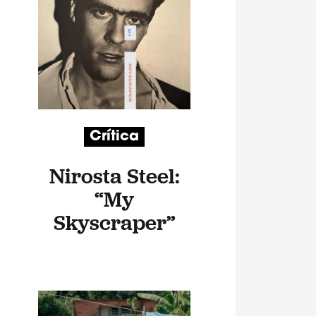
Crítica
Nirosta Steel:
“My
Skyscraper”