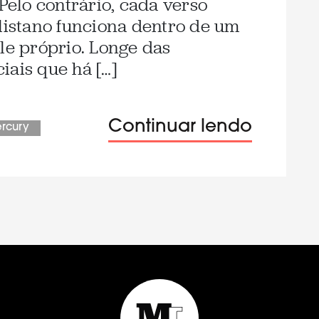
elo contrário, cada verso
ulistano funciona dentro de um
le próprio. Longe das
iais que há […]
Continuar lendo
rcury