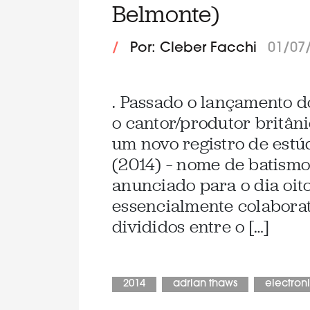
Belmonte)
/
Por: Cleber Facchi
01/07
. Passado o lançamento d
o cantor/produtor britâni
um novo registro de estú
(2014) – nome de batismo 
anunciado para o dia oit
essencialmente colaborat
divididos entre o […]
2014
adrian thaws
electron