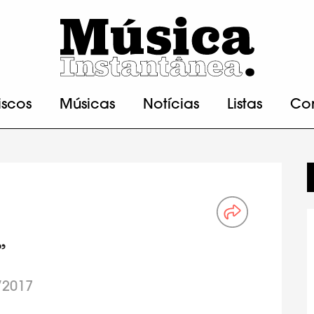
iscos
Músicas
Notícias
Listas
Co
”
/2017