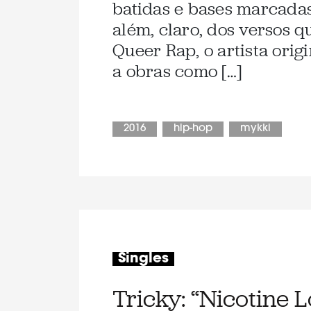
batidas e bases marcadas
além, claro, dos versos
Queer Rap, o artista ori
a obras como […]
2016
hip-hop
mykki
Singles
Tricky: “Nicotine 