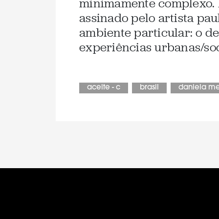
minimamente complexo. P
assinado pelo artista pa
ambiente particular: o de
experiências urbanas/soc
aceite - c
brasil
daniela me