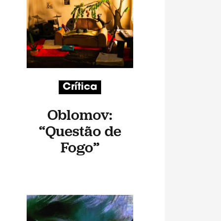
Crítica
Oblomov:
“Questão de
Fogo”