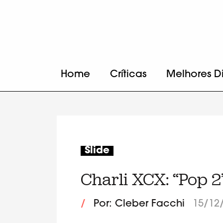
Home
Críticas
Melhores D
Slide
Charli XCX: “Pop 2
/
Por: Cleber Facchi
15/12