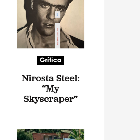
Crítica
Nirosta Steel:
“My
Skyscraper”