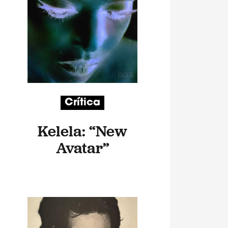
Crítica
Kelela: “New
Avatar”