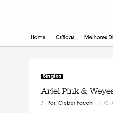
Home
Críticas
Melhores D
Singles
Ariel Pink & Weyes
/
Por: Cleber Facchi
11/01