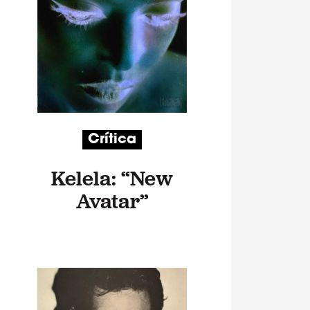
Crítica
Kelela: “New
Avatar”