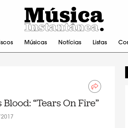
iscos
Músicas
Notícias
Listas
Co
 Blood: “Tears On Fire”
/2017