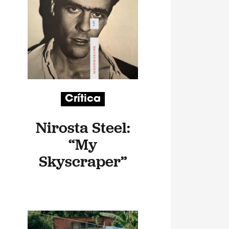
Crítica
Nirosta Steel:
“My
Skyscraper”