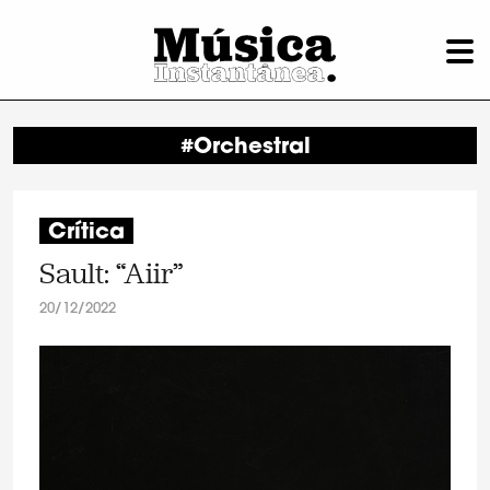
#Orchestral
Crítica
Sault: “Aiir”
20/12/2022