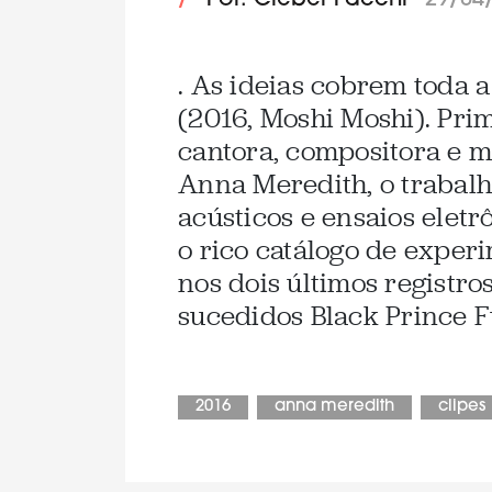
/
Por: Cleber Facchi
29/04
. As ideias cobrem toda 
(2016, Moshi Moshi). Prim
cantora, compositora e mu
Anna Meredith, o trabalh
acústicos e ensaios elet
o rico catálogo de exper
nos dois últimos registro
sucedidos Black Prince F
2016
anna meredith
clipes