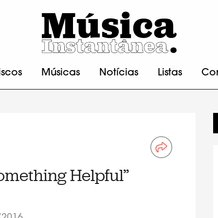
iscos
Músicas
Notícias
Listas
Co
omething Helpful”