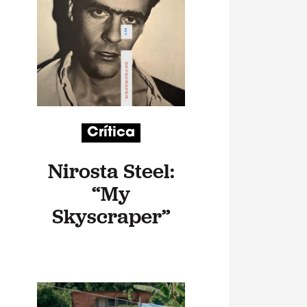
Crítica
Nirosta Steel:
“My
Skyscraper”