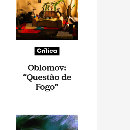
Crítica
Oblomov:
“Questão de
Fogo”