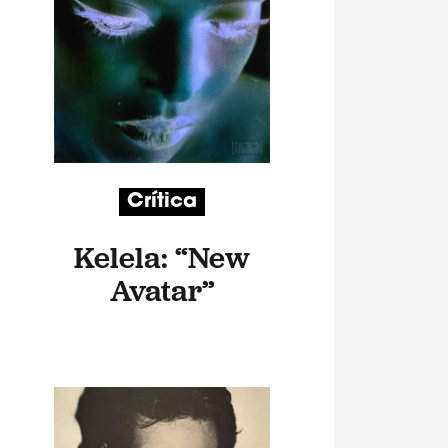
Crítica
Kelela: “New
Avatar”