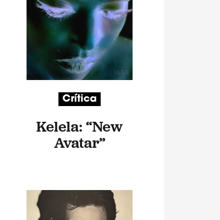
Crítica
Kelela: “New
Avatar”