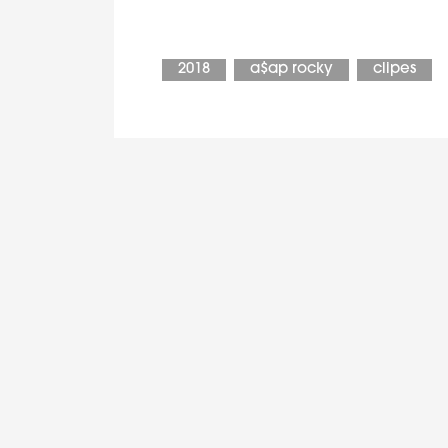
2018
a$ap rocky
clipes