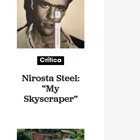
Crítica
Nirosta Steel:
“My
Skyscraper”