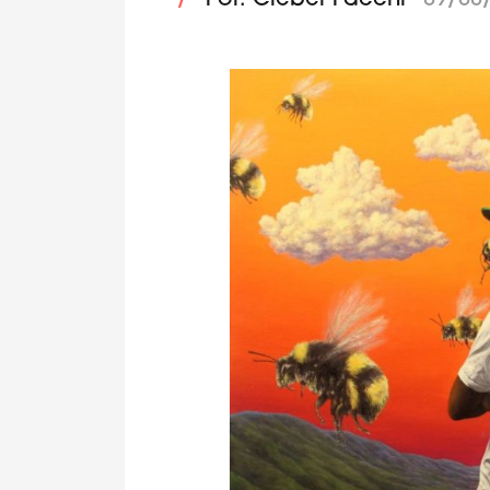
/
Por: Cleber Facchi
09/08