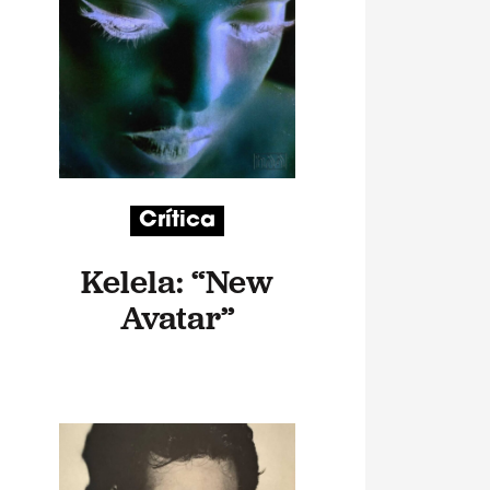
Crítica
Kelela: “New
Avatar”