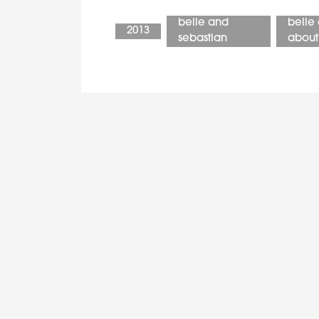
belle and
belle
2013
sebastian
about