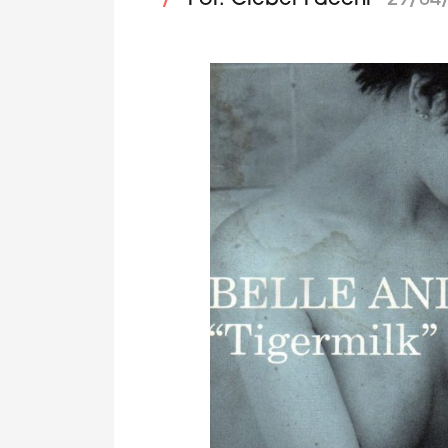
/
Por: Cleber Facchi
29/04