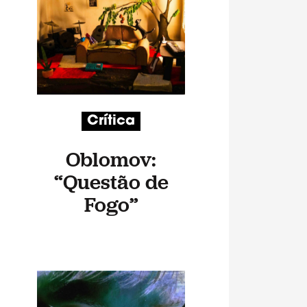
Crítica
Oblomov:
“Questão de
Fogo”