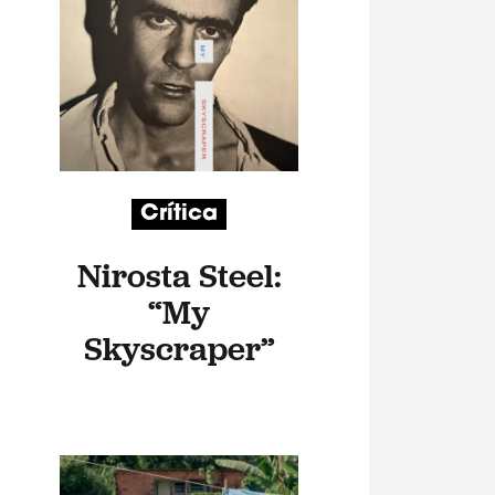
Crítica
Nirosta Steel:
“My
Skyscraper”