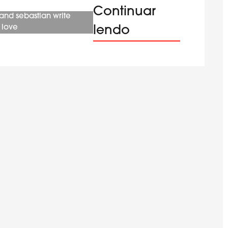
Continuar
 and sebastian write
 love
lendo