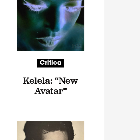
Crítica
Kelela: “New
Avatar”