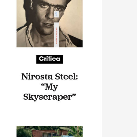
Crítica
Nirosta Steel:
“My
Skyscraper”