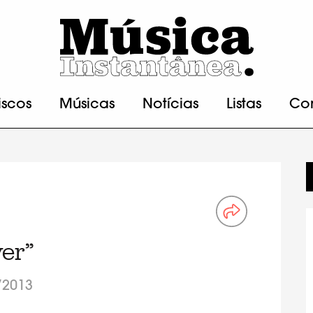
iscos
Músicas
Notícias
Listas
Co
ver”
/2013