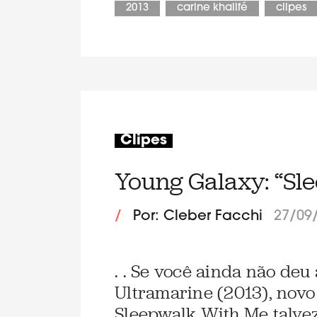
2013
carine khalifé
clipes
Clipes
Young Galaxy: “Sl
/
Por: Cleber Facchi
27/09
. . Se você ainda não deu
Ultramarine (2013), novo
Sleepwalk With Me talvez 