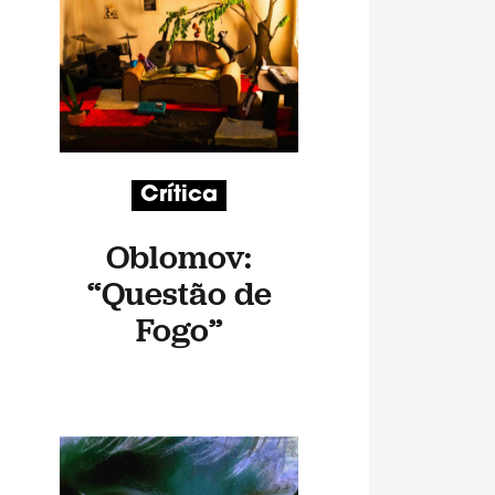
Crítica
Oblomov:
“Questão de
Fogo”