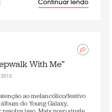
Continuar lendo
eepwalk With Me”
/2013
 atenção ao melancólico/festivo
 álbum do Young Galaxy,
resolva isso. Mais novo single