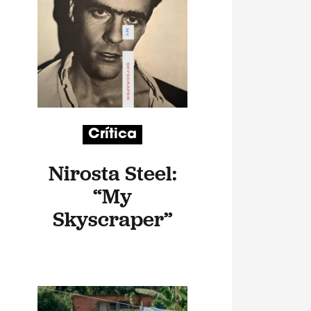
Crítica
Nirosta Steel:
“My
Skyscraper”