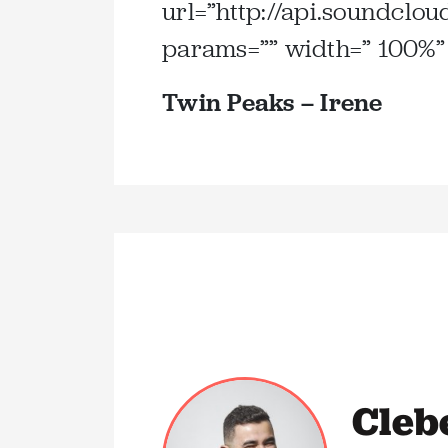
url=”http://api.soundcl
params=”” width=” 100%” 
Twin Peaks – Irene
Cleb