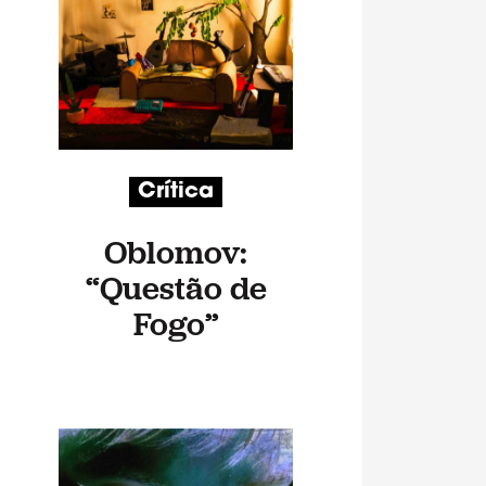
Crítica
Oblomov:
“Questão de
Fogo”