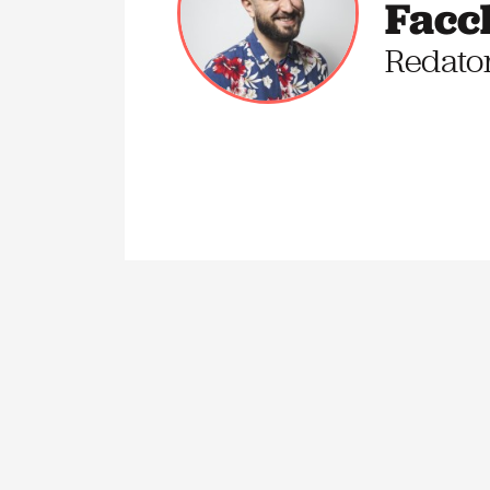
Facc
Redato