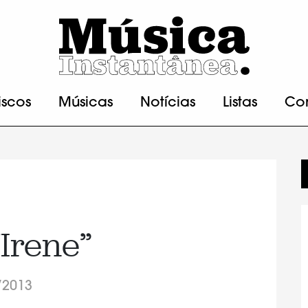
iscos
Músicas
Notícias
Listas
Co
“Irene”
/2013