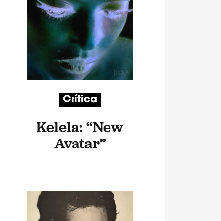
Crítica
Kelela: “New
Avatar”