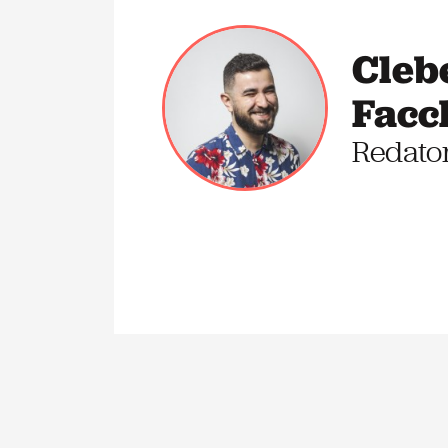
Cleb
Facc
Redato