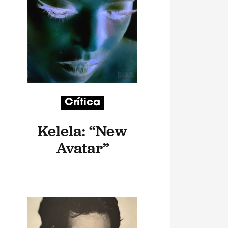
Crítica
Kelela: “New
Avatar”