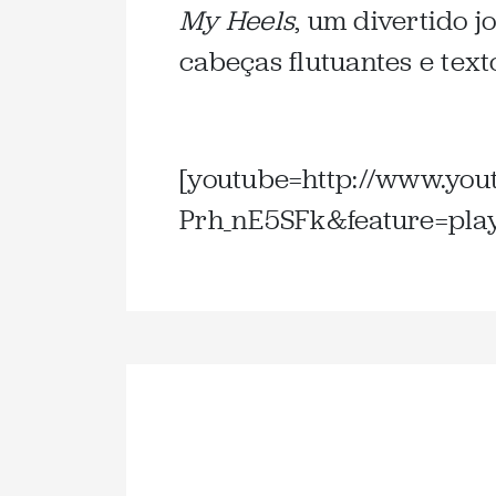
My Heels
, um divertido j
cabeças flutuantes e text
[youtube=http://www.you
Prh_nE5SFk&feature=pla