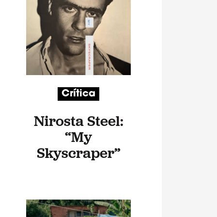
Crítica
Nirosta Steel:
“My
Skyscraper”