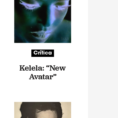
Crítica
Kelela: “New
Avatar”