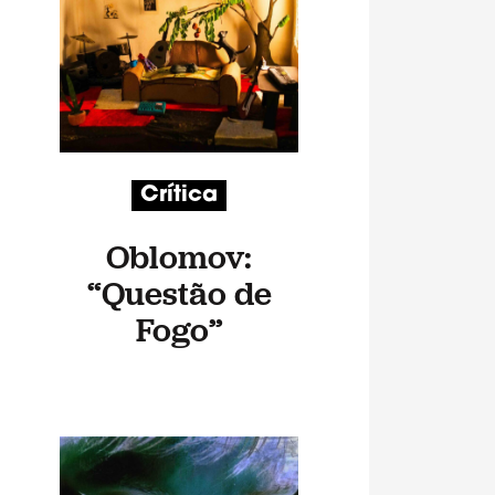
Crítica
Oblomov:
“Questão de
Fogo”