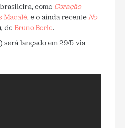
 brasileira, como
Coração
s Macalé
, e o ainda recente
No
, de
Bruno Berle
.
 será lançado em 29/5 via