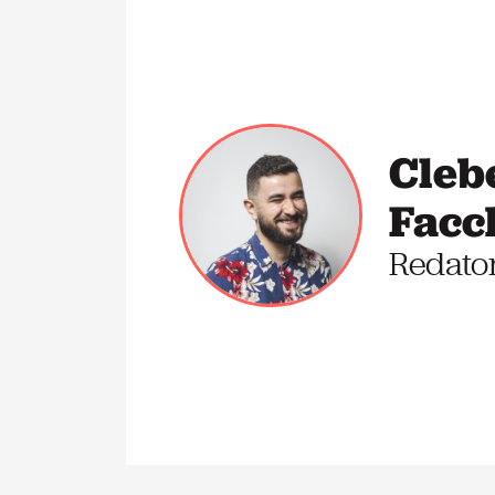
Cleb
Facc
Redato