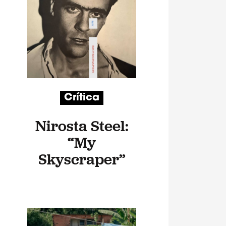
Crítica
Nirosta Steel:
“My
Skyscraper”