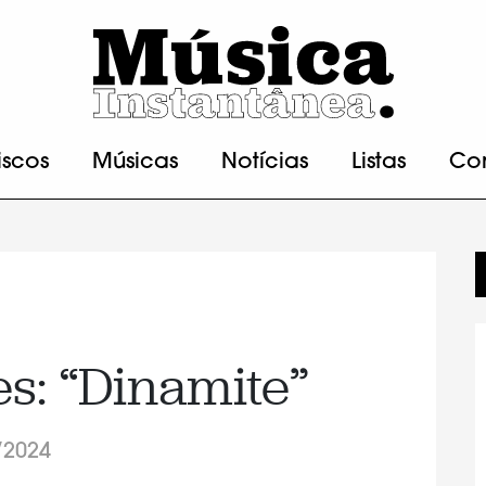
iscos
Músicas
Notícias
Listas
Co
s: “Dinamite”
/2024