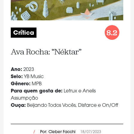
8.2
Crítica
Ava Rocha: “Néktar”
Ano:
2023
Selo:
YB Music
Gênero:
MPB
Para quem gosta de:
Letrux e Anelis
Assumpção
Ouça:
Beijando Todos Vocês, Disfarce e On/Off
/
Por: Cleber Facchi
18/07/2023