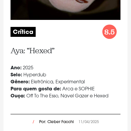
8.5
Crítica
Aya: “Hexed”
Ano:
2025
Selo:
Hyperdub
Gênero:
Eletrônica, Experimental
Para quem gosta de:
Arca e SOPHIE
Ouça:
Off To The Esso, Navel Gazer e Hexed
/
Por: Cleber Facchi
11/04/2025