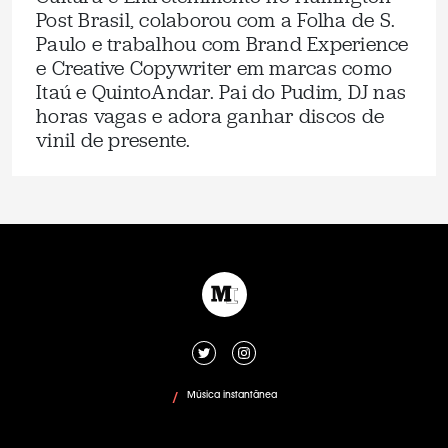
Post Brasil, colaborou com a Folha de S.
Paulo e trabalhou com Brand Experience
e Creative Copywriter em marcas como
Itaú e QuintoAndar. Pai do Pudim, DJ nas
horas vagas e adora ganhar discos de
vinil de presente.
Música instantânea
/