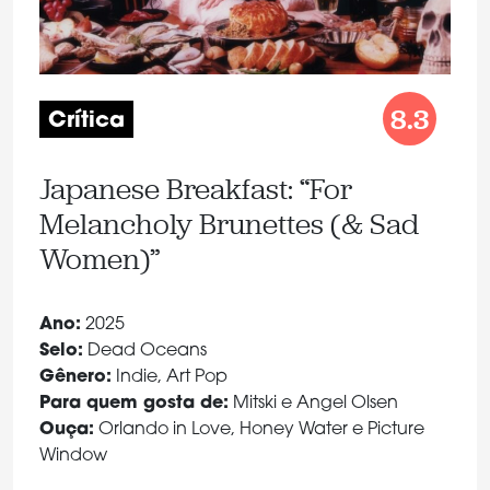
8.3
Crítica
Japanese Breakfast: “For
Melancholy Brunettes (& Sad
Women)”
Ano:
2025
Selo:
Dead Oceans
Gênero:
Indie, Art Pop
Para quem gosta de:
Mitski e Angel Olsen
Ouça:
Orlando in Love, Honey Water e Picture
Window