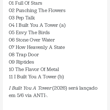
01 Full Of Stars
02 Punching The Flowers
03 Pep Talk
04 I Built You A Tower (a)
05 Envy The Birds
06 Stone Over Water
07 How Heavenly A State
08 Trap Door
09 Riptides
10 The Flavor Of Metal
11 I Built You A Tower (b)
I Built You A Tower
(2026) será lançado
em 5/6 via ANTI-.