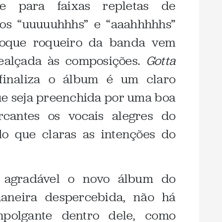
se para faixas repletas de
os “uuuuuhhhs” e “aaahhhhhs”
 toque roqueiro da banda vem
ealçada às composições.
Gotta
inaliza o álbum é um claro
e seja preenchida por uma boa
rcantes os vocais alegres do
do que claras as intenções do
 agradável o novo álbum do
maneira despercebida, não há
polgante dentro dele, como