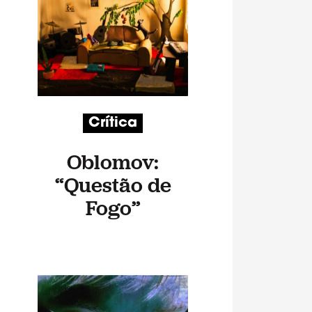
Crítica
Oblomov:
“Questão de
Fogo”