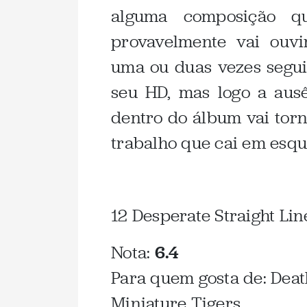
alguma composição q
provavelmente vai ouv
uma ou duas vezes seguid
seu HD, mas logo a aus
dentro do álbum vai torn
trabalho que cai em esq
12 Desperate Straight Lin
Nota:
6.4
Para quem gosta de: Death
Miniature Tigers