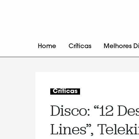
Home
Críticas
Melhores D
Críticas
Disco: “12 De
Lines”, Telek