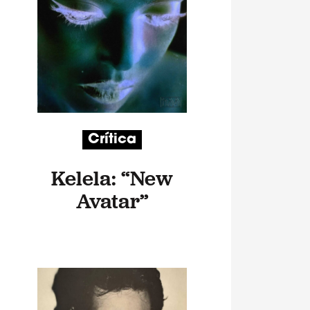
Crítica
Kelela: “New
Avatar”