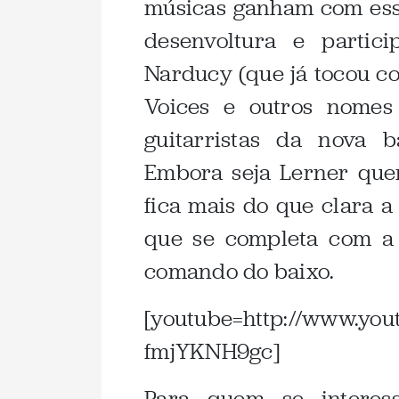
músicas ganham com ess
desenvoltura e partic
Narducy (que já tocou c
Voices e outros nomes
guitarristas da nova 
Embora seja Lerner qu
fica mais do que clara 
que se completa com a
comando do baixo.
[youtube=http://www.you
fmjYKNH9gc]
Para quem se interes