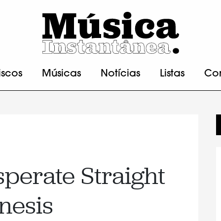
iscos
Músicas
Notícias
Listas
Co
sperate Straight
inesis