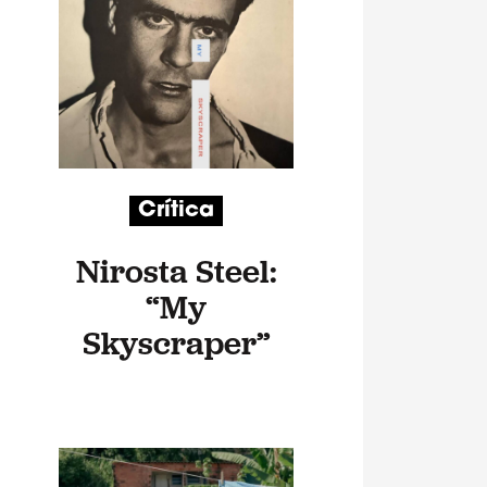
Crítica
Nirosta Steel:
“My
Skyscraper”