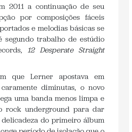
em 2011 a continuação de seu
opção por composições fáceis
portados e melodias básicas se
é segundo trabalho de estúdio
ecords,
12 Desperate Straight
 em que Lerner apostava em
 caramente diminutas, o novo
trega uma banda menos limpa e
no rock underground para dar
 delicadeza do primeiro álbum
longe período de isolação que o