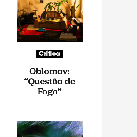
Crítica
Oblomov:
“Questão de
Fogo”