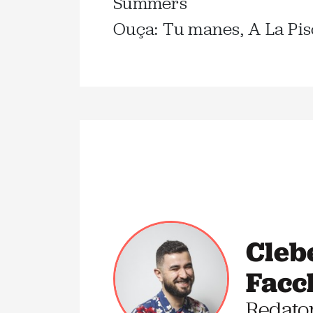
Summers
Ouça: Tu manes, A La Pis
Cleb
Facc
Redato