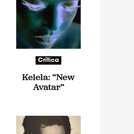
Crítica
Kelela: “New
Avatar”