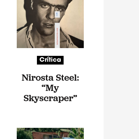
Crítica
Nirosta Steel:
“My
Skyscraper”