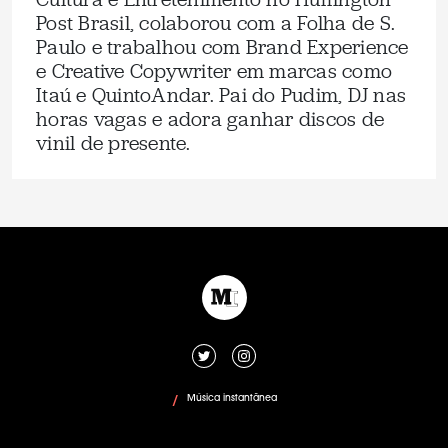
Post Brasil, colaborou com a Folha de S.
Paulo e trabalhou com Brand Experience
e Creative Copywriter em marcas como
Itaú e QuintoAndar. Pai do Pudim, DJ nas
horas vagas e adora ganhar discos de
vinil de presente.
Música instantânea
/