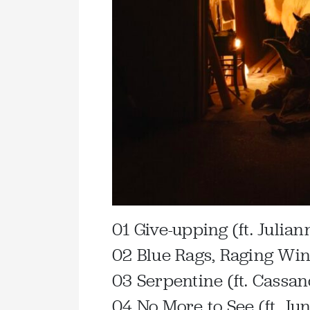
01 Give-upping (ft. Julia
02 Blue Rags, Raging Win
03 Serpentine (ft. Cassan
04 No More to See (ft. J