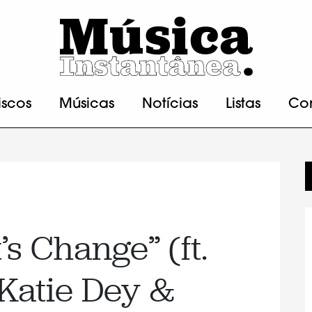
iscos
Músicas
Notícias
Listas
Co
t’s Change” (ft.
 Katie Dey &