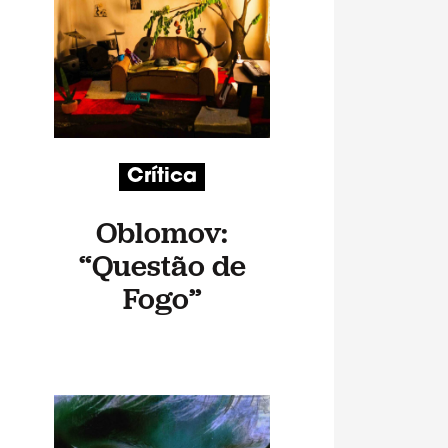
Crítica
Oblomov:
“Questão de
Fogo”