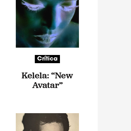
Crítica
Kelela: “New
Avatar”