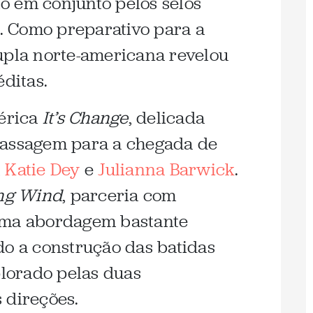
o em conjunto pelos selos
. Como preparativo para a
upla norte-americana revelou
éditas.
férica
It’s Change
, delicada
passagem para a chegada de
,
Katie Dey
e
Julianna Barwick
.
ing Wind
, parceria com
uma abordagem bastante
do a construção das batidas
lorado pelas duas
 direções.