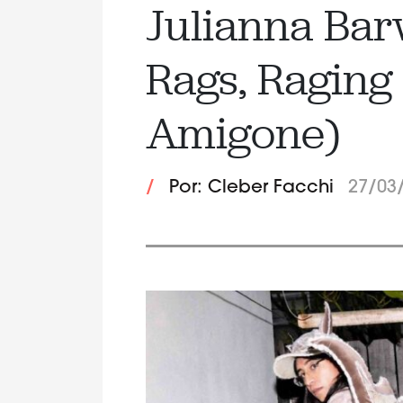
Julianna Bar
Rags, Raging 
Amigone)
/
Por: Cleber Facchi
27/03