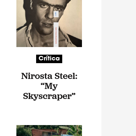
Crítica
Nirosta Steel:
“My
Skyscraper”