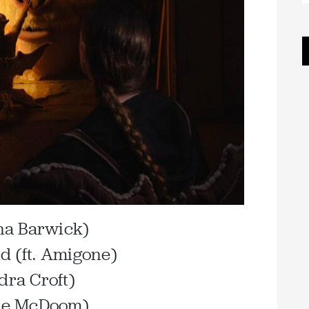
nna Barwick)
d (ft. Amigone)
dra Croft)
une McDoom)