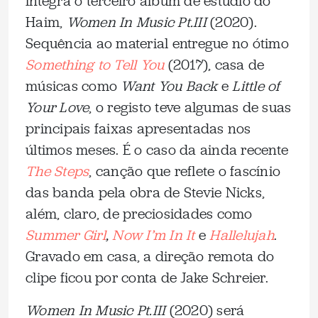
integra o terceiro álbum de estúdio do
Haim,
Women In Music Pt.III
(2020).
Sequência ao material entregue no ótimo
Something to Tell You
(2017), casa de
músicas como
Want You Back
e
Little of
Your Love
, o registo teve algumas de suas
principais faixas apresentadas nos
últimos meses. É o caso da ainda recente
The Steps
, canção que reflete o fascínio
das banda pela obra de Stevie Nicks,
além, claro, de preciosidades como
Summer Girl
,
Now I’m In It
e
Hallelujah
.
Gravado em casa, a direção remota do
clipe ficou por conta de Jake Schreier.
Women In Music Pt.III
(2020) será