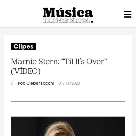
Clipes
Marnie Stern: “Til It’s Over”
(VÍDEO)
/
Por: Cleber Facchi
01/11/2023