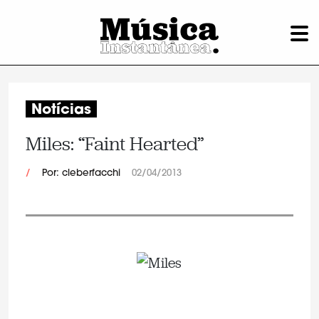
Notícias
Miles: “Faint Hearted”
/
Por: cleberfacchi
02/04/2013
.