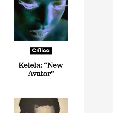
Crítica
Kelela: “New
Avatar”