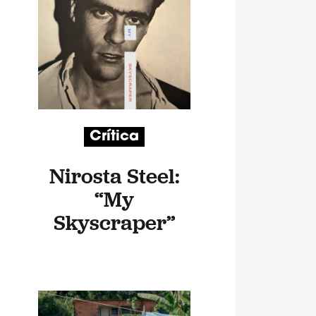
Crítica
Nirosta Steel:
“My
Skyscraper”