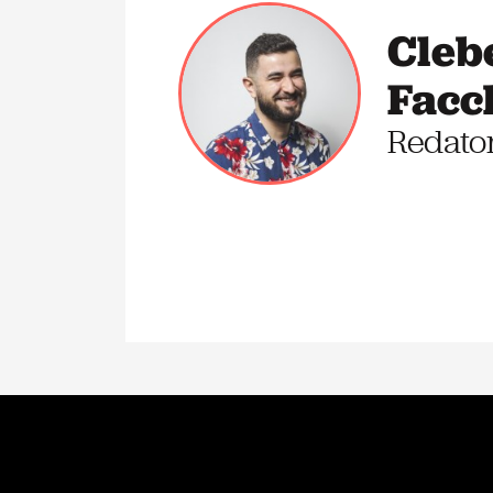
Cleb
Facc
Redato