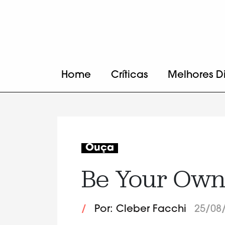
Home
Críticas
Melhores D
Ouça
Be Your Own
/
Por: Cleber Facchi
25/08