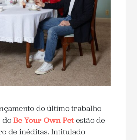
ançamento do último trabalho
s do
Be Your Own Pet
estão de
o de inéditas. Intitulado