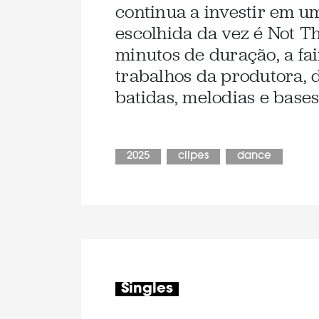
continua a investir em u
escolhida da vez é Not T
minutos de duração, a fai
trabalhos da produtora, 
batidas, melodias e base
2025
clipes
dance
Singles