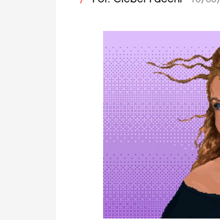
/
Por: Cleber Facchi
10/03