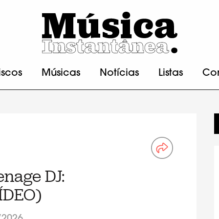
iscos
Músicas
Notícias
Listas
Co
enage DJ:
VÍDEO)