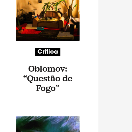
Crítica
Oblomov:
“Questão de
Fogo”