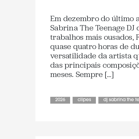
Em dezembro do último an
Sabrina The Teenage DJ 
trabalhos mais ousados, 
quase quatro horas de du
versatilidade da artista 
das principais composiçõ
meses. Sempre […]
2026
clipes
dj sabrina the 