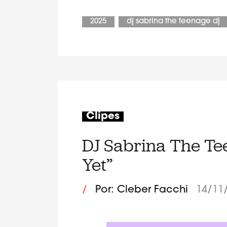
2025
dj sabrina the teenage dj
Clipes
DJ Sabrina The Te
Yet”
/
Por: Cleber Facchi
14/11