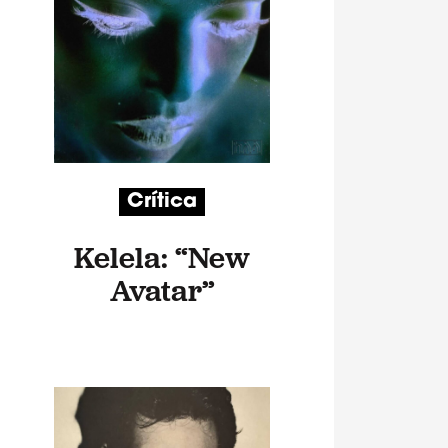
Crítica
Kelela: “New
Avatar”