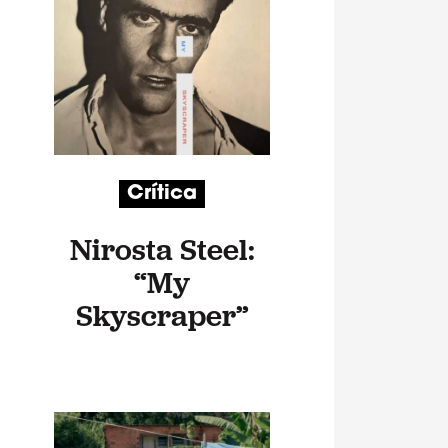
Crítica
Nirosta Steel:
“My
Skyscraper”