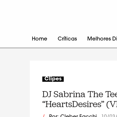
Home
Críticas
Melhores D
Clipes
DJ Sabrina The Te
“HeartsDesires” (