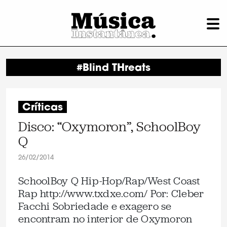
#Blind THreats
Críticas
Disco: “Oxymoron”, SchoolBoy
Q
26/02/2014
SchoolBoy Q Hip-Hop/Rap/West Coast
Rap http://www.txdxe.com/ Por: Cleber
Facchi Sobriedade e exagero se
encontram no interior de Oxymoron