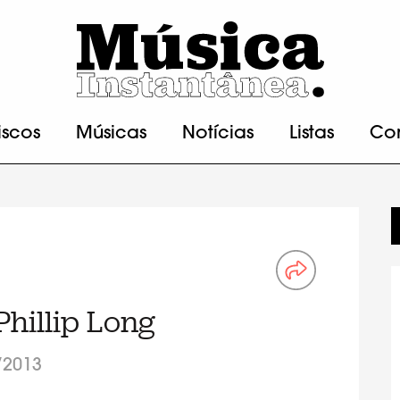
iscos
Músicas
Notícias
Listas
Co
 Phillip Long
/2013