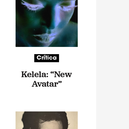
Crítica
Kelela: “New
Avatar”