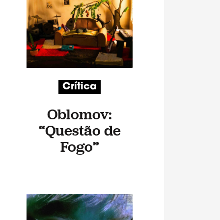
Crítica
Oblomov:
“Questão de
Fogo”