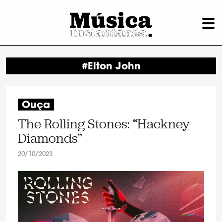
#Elton John
Ouça
The Rolling Stones: “Hackney
Diamonds”
20/10/2023