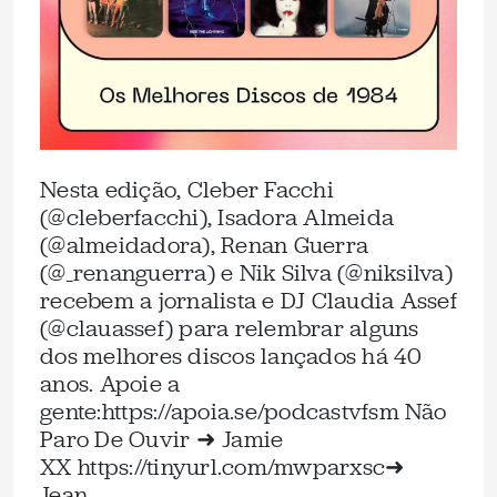
Nesta edição, Cleber Facchi
(@cleberfacchi), Isadora Almeida
(@almeidadora), Renan Guerra
(@_renanguerra) e Nik Silva (@niksilva)
recebem a jornalista e DJ Claudia Assef
(@clauassef) para relembrar alguns
dos melhores discos lançados há 40
anos. Apoie a
gente:⁠https://apoia.se/podcastvfsm⁠ Não
Paro De Ouvir ➜ Jamie
XX ⁠https://tinyurl.com/mwparxsc⁠➜
Jean