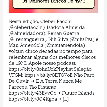
Nesta edição, Cleber Facchi
(@cleberfacchi), Isadora Almeida
(@almeidadora), Renan Guerra
(@_renanguerra), Nik Silva (@niksilva) e
Mau Amendola (@mauamendola)
voltam cinco décadas no tempo para
relembrar alguns dos melhores discos
de 1973. Apoie nosso podcast:
⁠https://bit.ly/3ohnUck⁠Playlist Seleção
VFSM: https://bit.ly/3ETG7oE⁠ Não Paro
De Ouvir ➜ E A Terra Nunca Me
Pareceu Tão Distante
⁠https://bit.ly/46EyvCc⁠➜ Future Islands
⁠https://bit.ly/3Q4Kgea⁠➜ […]