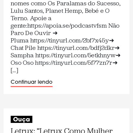
nomes como Os Paralamas do Sucesso,
Lulu Santos, Planet Hemp, Bebé e O
Terno. Apoie a
gente:⁠https://apoia.se/podcastvfsm⁠ Não
Paro De Ouvir ➜
Pluma ⁠https://tinyurl.com/2bf7x45y⁠➜
Chat Pile ⁠https://tinyurl.com/bdfj2dkr⁠➜
Sampha ⁠https://tinyurl.com/5etkhnyw⁠➜
Oso Oso ⁠https://tinyurl.com/5f77zn7r⁠➜
[…]
Continuar lendo
Ouça
Letrux: “Letrux Como Mulher