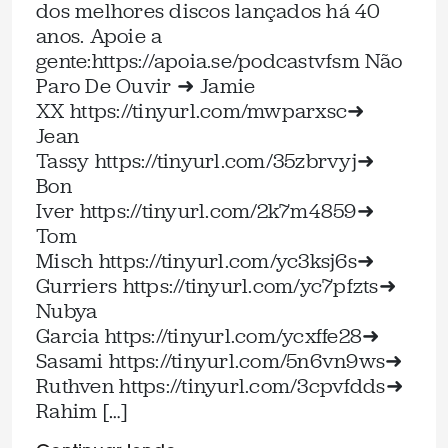
dos melhores discos lançados há 40
anos. Apoie a
gente:⁠https://apoia.se/podcastvfsm⁠ Não
Paro De Ouvir ➜ Jamie
XX ⁠https://tinyurl.com/mwparxsc⁠➜
Jean
Tassy ⁠https://tinyurl.com/35zbrvyj⁠➜
Bon
Iver ⁠https://tinyurl.com/2k7m4859⁠➜
Tom
Misch ⁠https://tinyurl.com/yc3ksj6s⁠➜
Gurriers ⁠https://tinyurl.com/yc7pfzts⁠➜
Nubya
Garcia ⁠https://tinyurl.com/ycxffe28⁠➜
Sasami ⁠https://tinyurl.com/5n6vn9ws⁠➜
Ruthven ⁠https://tinyurl.com/3cpvfdds⁠➜
Rahim […]