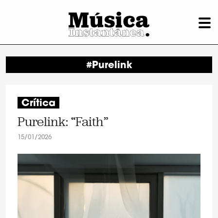
#Purelink
Crítica
Purelink: “Faith”
15/01/2026