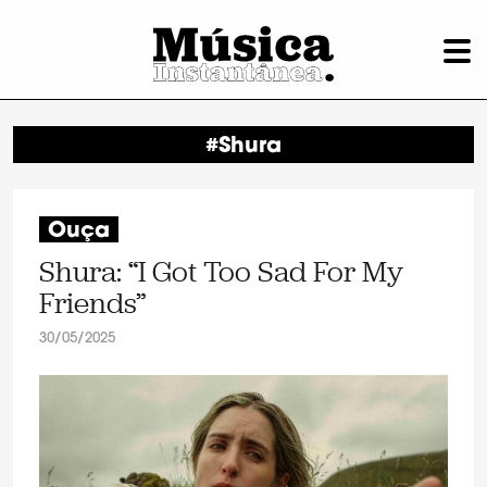
#Shura
Ouça
Shura: “I Got Too Sad For My
Friends”
30/05/2025