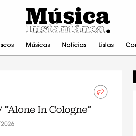
iscos
Músicas
Notícias
Listas
Co
” / “Alone In Cologne”
/2026