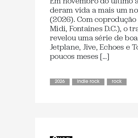
Em novembro do último an
deram vida a mais um no
(2026). Com coprodução 
Midi, Fontaines D.C.), o 
revelou uma série de bo
Jetplane, Jive, Echoes e 
poucos meses […]
2026
indie rock
rock