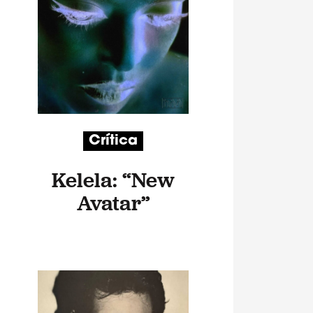
Crítica
Kelela: “New
Avatar”