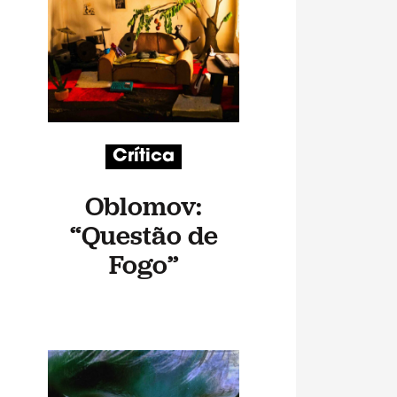
Crítica
Oblomov:
“Questão de
Fogo”