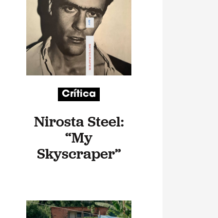
Crítica
Nirosta Steel:
“My
Skyscraper”