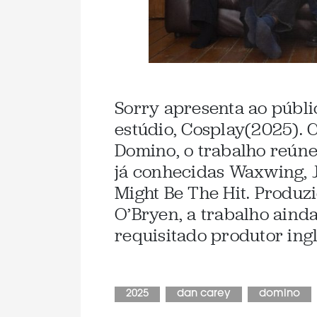
Sorry apresenta ao públi
estúdio, Cosplay(2025). 
Domino, o trabalho reúne
já conhecidas Waxwing, J
Might Be The Hit. Produz
O’Bryen, a trabalho aind
requisitado produtor ingl
2025
dan carey
domino