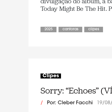
divulgação do álbum, a b
Today Might Be The Hit. 
2025
cantoras
clipes
Clipes
Sorry: “Echoes” (
/
Por: Cleber Facchi
19/08